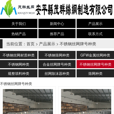
关于我们
新闻中心
产品展示
热销产品
推荐产品
联系方式
当前位置：
首页
>
产品展示
>
不锈钢丝网牌号种类
不锈钢丝网材质种类
不锈钢筛网种类
GFW金属丝网种类
不锈钢网种类
合金丝网牌号种类
不锈钢丝网牌号种类
规整填料种类
丝网除沫器种类
筛网种类
不锈钢丝网牌号种类