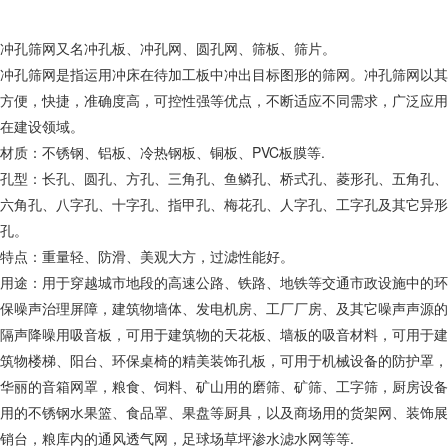
冲孔筛网又名冲孔板、冲孔网、圆孔网、筛板、筛片。
冲孔筛网是指运用冲床在待加工板中冲出目标图形的筛网。冲孔筛网以其
方便，快捷，准确度高，可控性强等优点，不断适应不同需求，广泛应用
在建设领域。
材质：不锈钢、铝板、冷热钢板、铜板、PVC板膜等.
孔型：长孔、圆孔、方孔、三角孔、鱼鳞孔、桥式孔、菱形孔、五角孔、
六角孔、八字孔、十字孔、指甲孔、梅花孔、人字孔、工字孔及其它异形
孔。
特点：重量轻、防滑、美观大方，过滤性能好。
用途：用于穿越城市地段的高速公路、铁路、地铁等交通市政设施中的环
保噪声治理屏障，建筑物墙体、发电机房、工厂厂房、及其它噪声声源的
隔声降噪用吸音板，可用于建筑物的天花板、墙板的吸音材料，可用于建
筑物楼梯、阳台、环保桌椅的精美装饰孔板，可用于机械设备的防护罩，
华丽的音箱网罩，粮食、饲料、矿山用的磨筛、矿筛、工字筛，厨房设备
用的不锈钢水果篮、食品罩、果盘等厨具，以及商场用的货架网、装饰展
销台，粮库内的通风透气网，足球场草坪渗水滤水网等等.