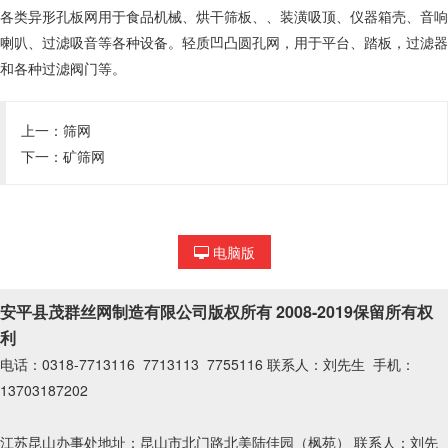
各类异形孔板网用于食品机械、烘干筛板、、装潢吸顶、仪器箱壳、音响
喇叭、过滤吸音等各种设备。轻质凹凸圆孔网，用于平台、踏板，过滤器
和各种过滤阀门等。
上一：
筛网
下一：
矿筛网
电脑版
安平县茂群丝网制造有限公司版权所有 2008-2019保留所有权
利
电话：0318-7713116 7713113 7755116 联系人：刘先生 手机：
13703187202
江苏昆山办事处地址：昆山市北门路北美陆佳园（枫苑） 联系人：刘先