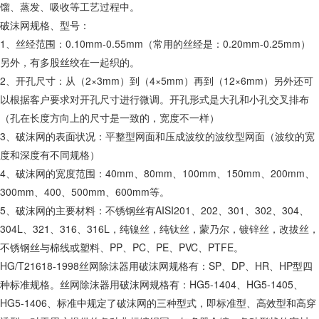
馏、蒸发、吸收等工艺过程中。
破沫网规格、型号：
1、丝经范围：0.10mm-0.55mm（常用的丝经是：0.20mm-0.25mm）
另外，有多股丝绞在一起织的。
2、开孔尺寸：从（2×3mm）到（4×5mm）再到（12×6mm）另外还可
以根据客户要求对开孔尺寸进行微调。开孔形式是大孔和小孔交叉排布
（孔在长度方向上的尺寸是一致的，宽度不一样）
3、破沫网的表面状况：平整型网面和压成波纹的波纹型网面（波纹的宽
度和深度有不同规格）
4、破沫网的宽度范围：40mm、80mm、100mm、150mm、200mm、
300mm、400、500mm、600mm等。
5、破沫网的主要材料：不锈钢丝有AISI201、202、301、302、304、
304L、321、316、316L，纯镍丝，纯钛丝，蒙乃尔，镀锌丝，改拔丝，
不锈钢丝与棉线或塑料、PP、PC、PE、PVC、PTFE。
HG/T21618-1998丝网除沫器用破沫网规格有：SP、DP、HR、HP型四
种标准规格。丝网除沫器用破沫网规格有：HG5-1404、HG5-1405、
HG5-1406、标准中规定了破沫网的三种型式，即标准型、高效型和高穿